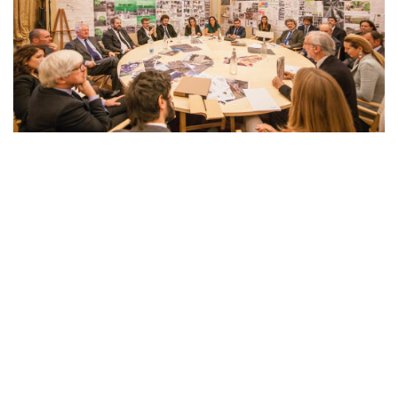
Nel gruppo G124 lavorano con contratto annuale
giovani architetti che vengono pagati con lo stipendio
parlamentare di Renzo Piano che è stato interamente
destinato a questo progetto. Ogni anno gli architetti
verranno sostituiti da altri selezionati attraverso un
apposito bando.
A coordinare il lavoro, oltre allo stesso senatore, ci