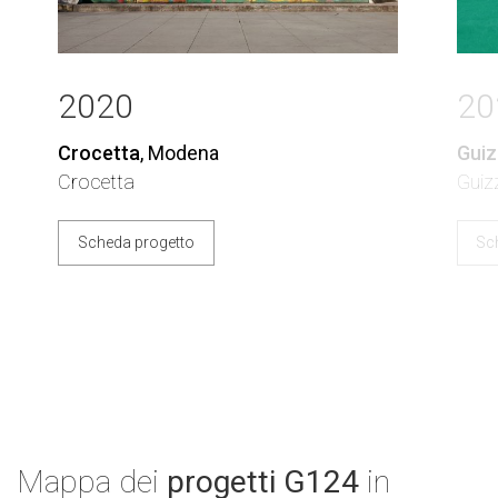
2020
20
Crocetta
, Modena
Guiz
Crocetta
Guiz
Scheda progetto
Sc
Mappa dei
progetti G124
in