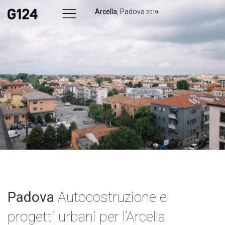
Arcella
, Padova
2019
Padova
Autocostruzione e
progetti urbani per l’Arcella