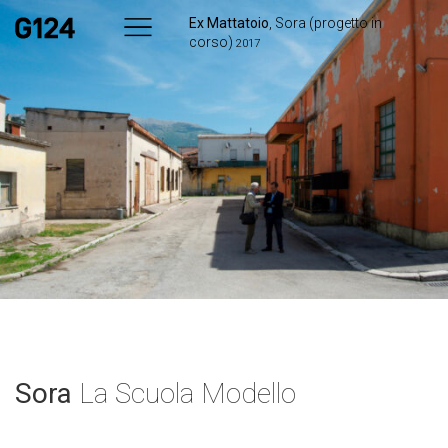
Ex Mattatoio
, Sora
(progetto in
corso)
2017
Sora
La Scuola Modello