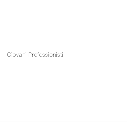
I Giovani Professionisti
Antonino Alessio
ZEN 2