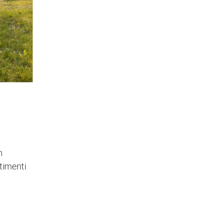
n
timenti