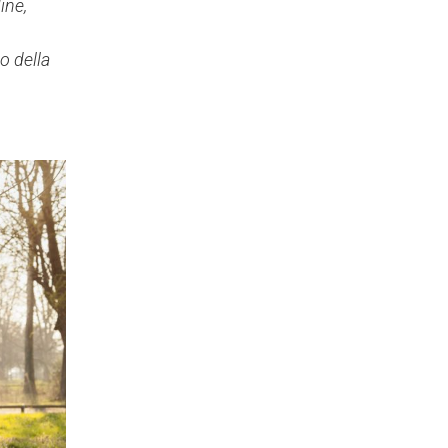
ine,
o della