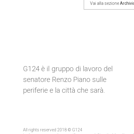
Vai alla sezione
Archiv
post
G124 è il gruppo di lavoro del
senatore Renzo Piano sulle
periferie e la città che sarà.
All rights reserved 2018 © G124