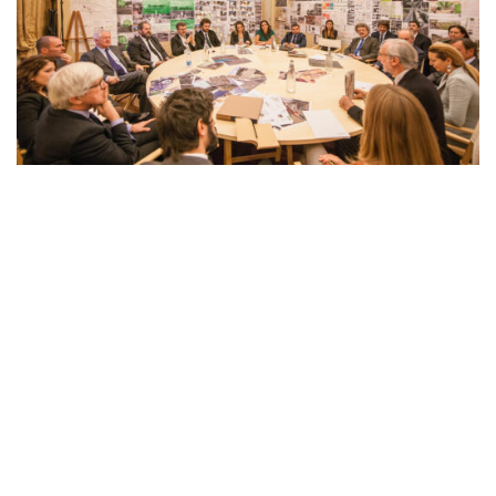
Nel gruppo G124 lavorano con contratto annuale
giovani architetti che vengono pagati con lo stipendio
parlamentare di Renzo Piano che è stato interamente
destinato a questo progetto. Ogni anno gli architetti
verranno sostituiti da altri selezionati attraverso un
apposito bando.
A coordinare il lavoro, oltre allo stesso senatore, ci