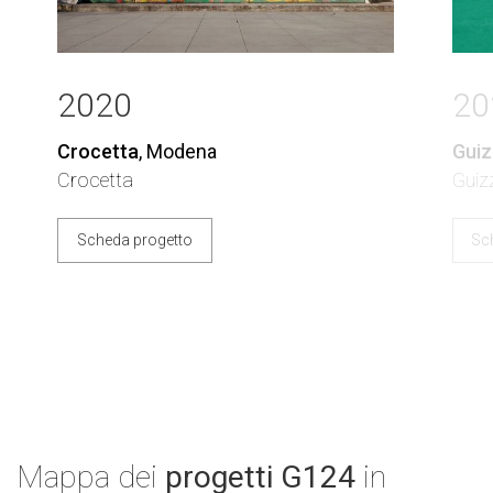
2020
20
Crocetta
, Modena
Guiz
Crocetta
Guiz
Scheda progetto
Sc
Mappa dei
progetti G124
in