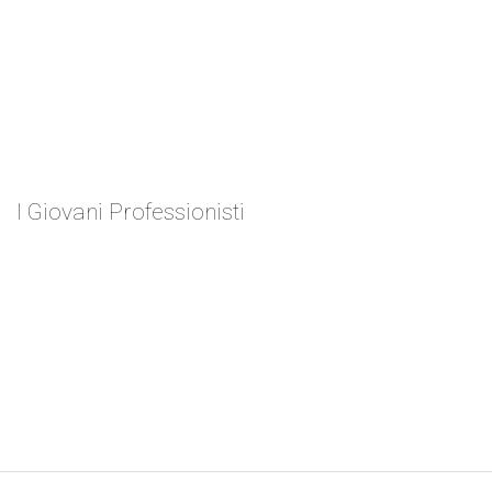
I Giovani Professionisti
Antonino Alessio
ZEN 2