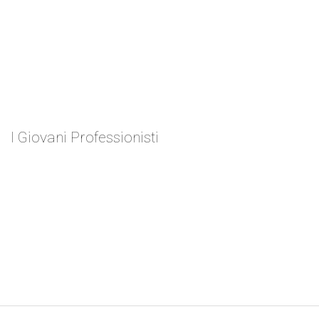
I Giovani Professionisti
Antonino Alessio
ZEN 2