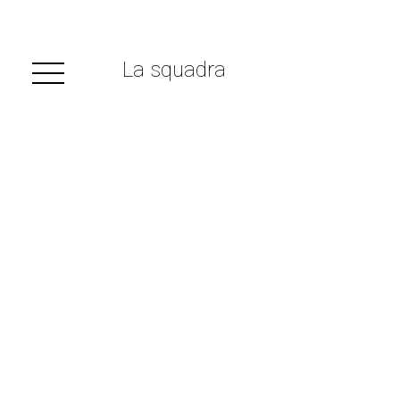
La squadra
Piano
, Architetto e 