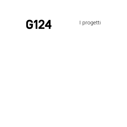
I progetti
Renzo 
vita