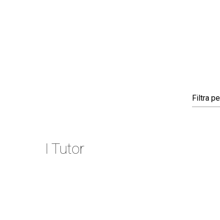
Filtra
pe
I Tutor
Matteo Agnoletto