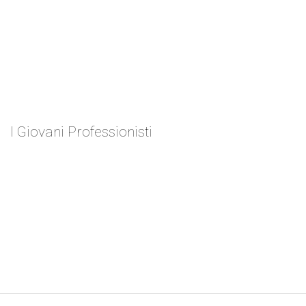
I Giovani Professionisti
Antonino Alessio
ZEN 2