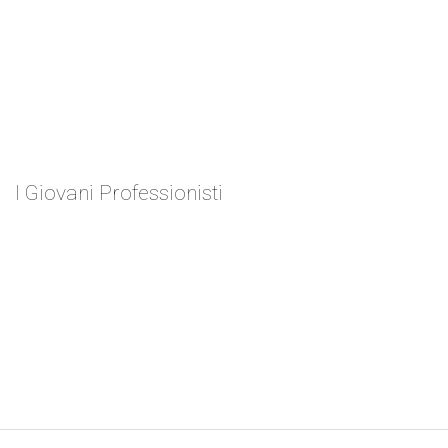
I Giovani Professionisti
Antonino Alessio
ZEN 2