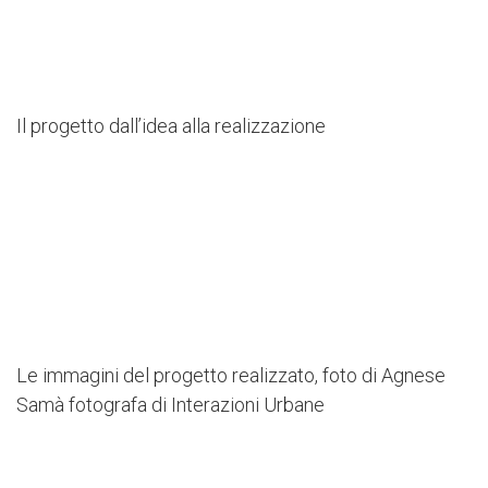
Il progetto dall’idea alla realizzazione
L’anima dei quartieri a ridosso del
Viadotto dei Presidenti
Le associazioni e i cittadini attivi che
vivono i luoghi
Le immagini del progetto realizzato, foto di Agnese
Samà fotografa di Interazioni Urbane