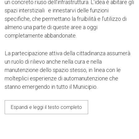
un concreto riuso dell’infrastruttura. L’idea è abitare gli
spazi interstiziali e innestarvi delle funzioni
Next
specifiche, che permettano la fruibilità e l’utilizzo di
almeno una parte di queste aree a oggi
completamente abbandonate.
La partecipazione attiva della cittadinanza assumerà
un ruolo di rilievo anche nella cura e nella
manutenzione dello spazio stesso, in linea con le
molteplici esperienze di automanutenzione che
stanno emergendo in tutto il Municipio.
Localizzazione dell'area di progetto
Area d
rispetto al centro storico di Roma
conos
Presid
Espandi e leggi il testo completo