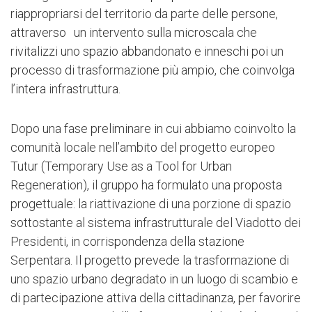
riappropriarsi del territorio da parte delle persone,
importanti aree verdi del municipio, aumentandone la
attraverso un intervento sulla microscala che
loro accessibilità.
rivitalizzi uno spazio abbandonato e inneschi poi un
Il nostro approccio ha lavorato a stretto contatto con
processo di trasformazione più ampio, che coinvolga
le organizzazioni locali e le autorità pubbliche,
l’intera infrastruttura.
nell’ambito del progetto TUTUR; un progetto europeo
finanziato attraverso il programma Urbact, che mira a
Dopo una fase preliminare in cui abbiamo coinvolto la
promuovere e riattivare alcune aree ed edifici
comunità locale nell’ambito del progetto europeo
abbandonati, coinvolgendo la comunità locale, al fine
Tutur (Temporary Use as a Tool for Urban
di rendere sostenibile il progetto negli anni.
Regeneration), il gruppo ha formulato una proposta
progettuale: la riattivazione di una porzione di spazio
Espandi e leggi il testo completo
sottostante al sistema infrastrutturale del Viadotto dei
Presidenti, in corrispondenza della stazione
Serpentara. Il progetto prevede la trasformazione di
uno spazio urbano degradato in un luogo di scambio e
di partecipazione attiva della cittadinanza, per favorire