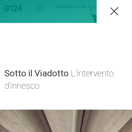
Viadotto Gronchi
, Roma
2014
Sotto il Viadotto
L’intervento
d’innesco
Roma
SottoilViadoTTo