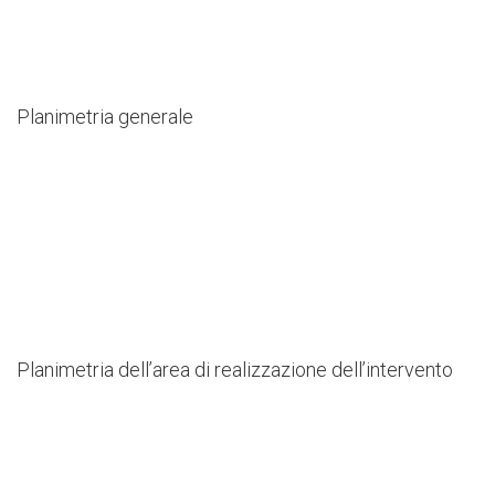
Un anno di lavoro sul
Planimetria generale
Viadotto Gronchi
Il racconto attraverso le
immagini
Planimetria dell’area di realizzazione dell’intervento
L’architetto condotto
Il gruppo G124 al lavoro a Roma e a
Palazzo Giustiniani