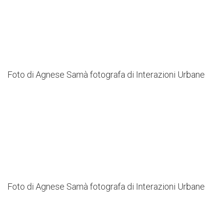
Il processo progettuale partecipato
Gli architetti condotti insieme agli
abitanti e alle associazioni realizzano
il progetto in autocostruzione
Foto di Agnese Samà fotografa di Interazioni Urbane
La presentazione del progetto alla
comunità
Foto di Agnese Samà fotografa di Interazioni Urbane
Due momenti di condivisione e di
festa nella nuova piazza
SottoilViadoTTo