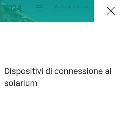
Mazzarona
, Siracusa
2019
Dispositivi di connessione al
solarium
Siracusa
Micro-architetture
diffuse per il quartiere