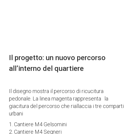
L’architetto condotto
I sopralluoghi del gruppo di lavoro nel
quartiere
L’anima del Giambellino
Le associazioni e i cittadini attivi
Il progetto: un nuovo percorso
impegnati
Il processo progettuale partecipato
nel quartiere
Gli architetti condotti si confrontano
all’interno del quartiere
con gli abitanti del quartiere
La presentazione del progetto alla
comunità
Il 7 novembre G124 presenta il
Il disegno mostra il percorso di ricucitura
progetto di rammendo per il
pedonale. La linea magenta rappresenta la
quartiere Giambellino a Milano
giacitura del percorso che riallaccia i tre comparti
urbani
1. Cantiere M4 Gelsomini
2. Cantiere M4 Segneri