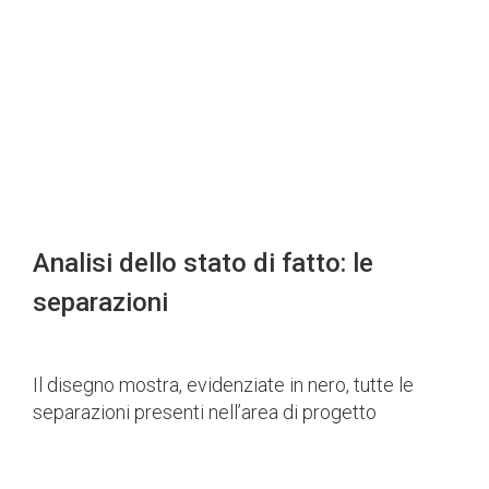
Localizzazione dell'area di progetto
Area d
rispetto al centro storico di Milano
Analisi dello stato di fatto: le
Un anno di lavoro al
separazioni
Giambellino
Il disegno mostra, evidenziate in nero, tutte le
Il racconto attraverso le
separazioni presenti nell’area di progetto
immagini