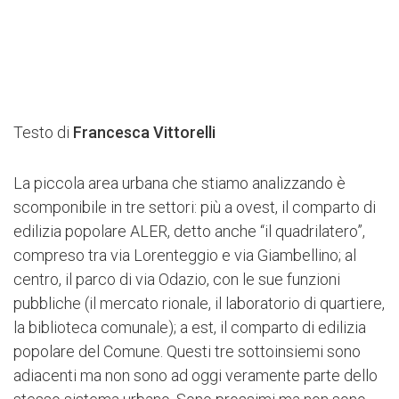
Milano
Nel 2015 il gruppo di lavoro del G124 era composto
dagli architetti Matteo Restagno, Francesca Vittorelli,
Alberto Straci e Chiara Valli, tutti professionisti under
Testo di
Francesca Vittorelli
35, coordinati dai tutor Ottavio di Blasi e Marco
Ermentini, con competenze individuali che spaziavano
La piccola area urbana che stiamo analizzando è
dalla pianificazione territoriale al restauro
scomponibile in tre settori: più a ovest, il comparto di
dell’architettura moderna. Il progetto sviluppato nel
edilizia popolare ALER, detto anche “il quadrilatero”,
2015 ha riguardato il Giambellino, nella periferia sud-
compreso tra via Lorenteggio e via Giambellino; al
ovest di Milano, un quartiere popolare costruito alla
centro, il parco di via Odazio, con le sue funzioni
fine degli anni trenta: questo progetto può diventare
pubbliche (il mercato rionale, il laboratorio di quartiere,
un caso studio interessante per altri quartieri similari e
la biblioteca comunale); a est, il comparto di edilizia
offrire linee guida e buone pratiche di intervento da
popolare del Comune. Questi tre sottoinsiemi sono
esportare in altri contesti urbani.
adiacenti ma non sono ad oggi veramente parte dello