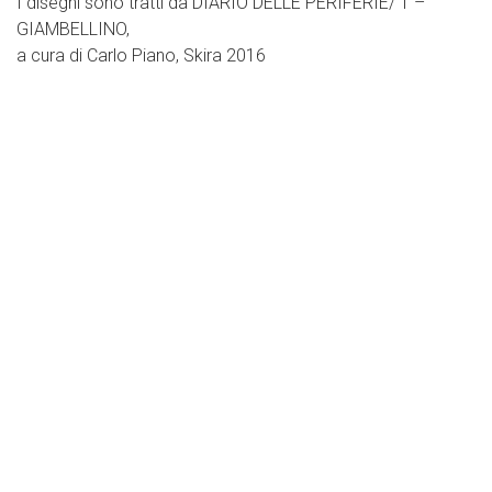
I disegni sono tratti da DIARIO DELLE PERIFERIE/ 1 –
GIAMBELLINO,
a cura di Carlo Piano, Skira 2016