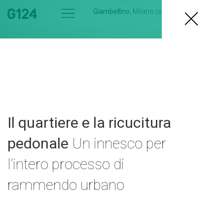
Giambellino
, Milano
2015
Il quartiere e la ricucitura
pedonale
Un innesco per
l’intero processo di
rammendo urbano
Giambellino
Un progetto di
ricucitura per il quartiere di