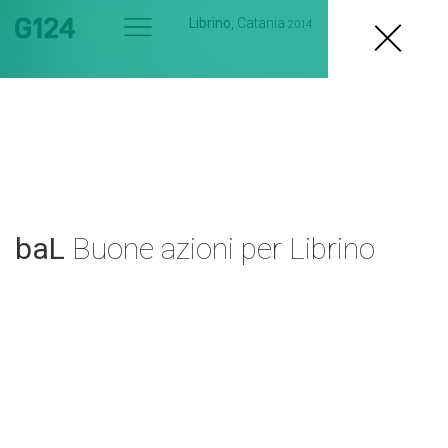
Librino
, Catania
2014
baL
Buone azioni per Librino
Catania
Buone Azioni per
Librino