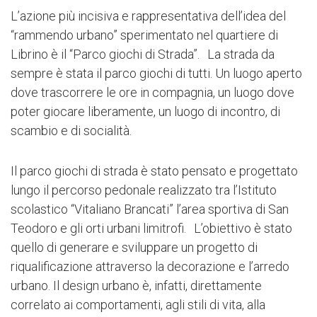
L’azione più incisiva e rappresentativa dell’idea del
Buone Azioni per Librino, trova la sua realizzazione nel
“rammendo urbano” sperimentato nel quartiere di
quartiere di Librino a Catania in cui l’utopia della “new
Librino è il “Parco giochi di Strada”. La strada da
town” dell’Arch. Kenzo Tange è diventata una triste
sempre è stata il parco giochi di tutti. Un luogo aperto
realtà di degrado e malessere sociale. A Librino dove i
dove trascorrere le ore in compagnia, un luogo dove
bambini giocano tra le macerie di un teatro
poter giocare liberamente, un luogo di incontro, di
abbandonato, dove sono assenti luoghi di
scambio e di socialità.
socializzazione nonché i servizi essenziali e dove la
criminalità organizzata rappresenta a volte l’unica
Il parco giochi di strada è stato pensato e progettato
alternativa possibile per vivere, La bellezza
lungo il percorso pedonale realizzato tra l’Istituto
inaspettata l’abbiamo trovata nella ricchezza di
scolastico “Vitaliano Brancati” l’area sportiva di San
umanità: un gruppo di ostinati volontari (Briganti Rugby
Teodoro e gli orti urbani limitrofi. L’obiettivo è stato
di Librino) che sottrae alla malavita organizzata i più
quello di generare e sviluppare un progetto di
piccoli avviandoli al rugby all’interno dell’area sportiva
riqualificazione attraverso la decorazione e l’arredo
occupata (o meglio, “liberata”) di S.Teodoro, ed
urbano. Il design urbano è, infatti, direttamente
ancora, una coraggiosa preside che cerca di portare
correlato ai comportamenti, agli stili di vita, alla