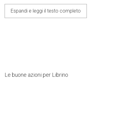
ancora speranze di riqualificazione all’insegna di una
Espandi e leggi il testo completo
fruizione aperta e regolamentata di spazi per lo sport
e l’agricoltura sociale.
Espandi e leggi il testo completo
Le buone azioni per Librino
Next