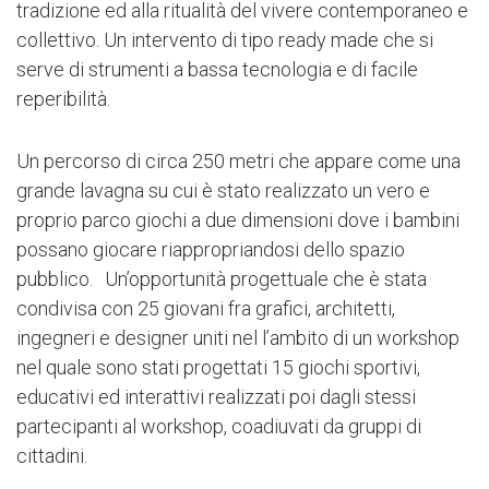
una normalità scolastica all’interno dell’Istituto
tradizione ed alla ritualità del vivere contemporaneo e
Comprensivo V.Brancati.
collettivo. Un intervento di tipo ready made che si
serve di strumenti a bassa tecnologia e di facile
L’area di intervento è quella del “San Teodoro
reperibilità.
Liberato” dove sono presenti 2 palestre, il campo da
gioco, i primi orti sociali di Catania e appunto, la scuola
Un percorso di circa 250 metri che appare come una
Brancati.
grande lavagna su cui è stato realizzato un vero e
proprio parco giochi a due dimensioni dove i bambini
Siamo partiti da queste realtà vive e consolidate che
possano giocare riappropriandosi dello spazio
presidiano il quartiere per operare quel rammendo tra
pubblico. Un’opportunità progettuale che è stata
le parti capace di innescare un processo virtuoso di
condivisa con 25 giovani fra grafici, architetti,
rigenerazione urbana. Attraverso il ricorso
ingegneri e designer uniti nel l’ambito di un workshop
all’osservazione partecipata, ai focus group, alle
nel quale sono stati progettati 15 giochi sportivi,
interviste ad esercizi di co-design, che hanno
educativi ed interattivi realizzati poi dagli stessi
coinvolto più attori sociali ed istituzionali è stato
partecipanti al workshop, coadiuvati da gruppi di
possibile ricomporre aspettative, bisogni, paure di
cittadini.
quanti vivono questa porzione del quartiere e nutrono